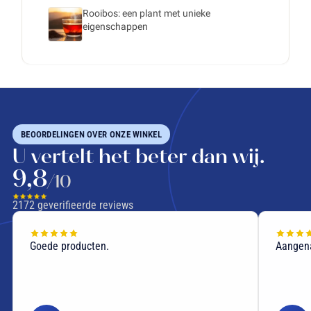
Rooibos: een plant met unieke
eigenschappen
BEOORDELINGEN OVER ONZE WINKEL
U vertelt het beter dan wij.
9,8
/10
2172
geverifieerde reviews
Goede producten.
Aangen