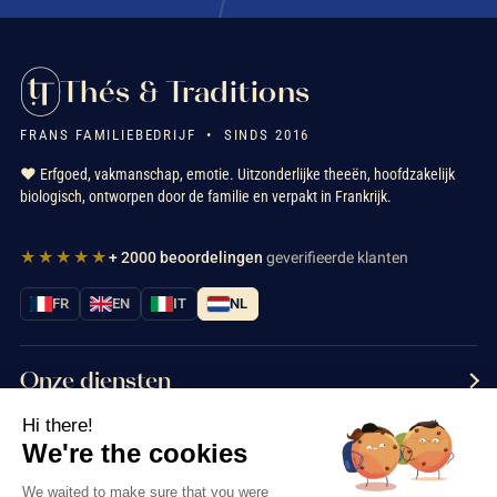
Thés & Traditions
FRANS FAMILIEBEDRIJF • SINDS 2016
❤️ Erfgoed, vakmanschap, emotie. Uitzonderlijke theeën, hoofdzakelijk
biologisch, ontworpen door de familie en verpakt in Frankrijk.
★★★★★
+ 2000 beoordelingen
geverifieerde klanten
FR
EN
IT
NL
Onze diensten
Hi there!
Informatie
We're the cookies
Neem contact met ons op
We waited to make sure that you were