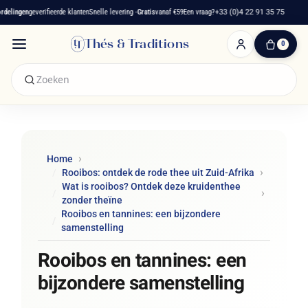
ingen
geverifieerde klanten
Snelle levering -
Gratis
vanaf €59
Een vraag?
+33 (0)4 22 91 35 75
Fra
Thés & Traditions
0
0
artikelen
-
€ 0,00
Winkelwagen
Home
Rooibos: ontdek de rode thee uit Zuid-Afrika
Wat is rooibos? Ontdek deze kruidenthee
zonder theïne
Rooibos en tannines: een bijzondere
samenstelling
Rooibos en tannines: een
bijzondere samenstelling