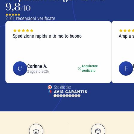
9,8
/10
2161
recensioni verificate
Spedizione rapida e tè molto buono
Ampia sc
Corinne A.
Acquirente
C
F
verificato
2 agosto 2026