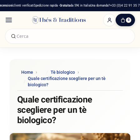
nsioni
clienti verificati
Spedizione rapida -
Gratuita
da 59€ in Italia
Una domanda?
+33 (0)4 22 91 35 75
Thés & Traditions
0
0
Articolo(i)
-
0,00 €
Il
Mio
Carrello
Home
Tè biologico
Quale certificazione scegliere per un tè
biologico?
Quale certificazione
scegliere per un tè
biologico?