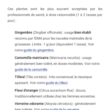
Ces plantes sont les plus souvent acceptées par les
professionnels de santé, à dose raisonnable (1 à 2 tasses par
jour) :
Gingembre
(Zingiber officinale) : usage
bien établi
reconnu par l'EMA pour les nausées matinales de la
grossesse. Limite : 1 g/jour (équivalent 1 tasse). Voir
notre
guide du gingembre
.
Camomille matricaire
(Matricaria recutita) : usage
généralement bien toléré, en doses modérées. Voir notre
guide de la camomille
.
Tilleul
(Tilia cordata) : très consensuel, le classique
apaisant. Voir notre
guide du tilleul
.
Fleur d'oranger
(Citrus aurantium flos) : douce,
traditionnellement utilisée chez les femmes enceintes.
Verveine odorante
(Aloysia citrodora) : généralement
bien tolérée. Voir notre
guide de la verveine
.