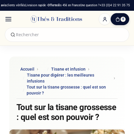
s
clients vérifiés
Livraison rapide -
Offerte
dès 45€ en France
Une question ?
+33 (0)4 22 91 35 75
Thés & Traditions
0
0
produit(s)
-
0,00 €
Mon
panier
Accueil
Tisane et infusion
Tisane pour digérer : les meilleures
infusions
Tout sur la tisane grossesse : quel est son
pouvoir ?
Tout sur la tisane grossesse
: quel est son pouvoir ?