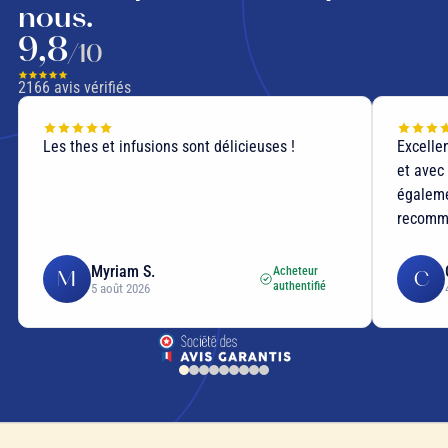
nous.
9,8
/10
2166
avis vérifiés
Les thes et infusions sont délicieuses !
Excelle
et avec
égalemen
recomm
Myriam S.
Acheteur
M
C
authentifié
5 août 2026