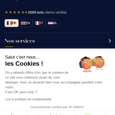
★★★★★
+ 2000 avis
clients vérifiés
FR
EN
IT
NL
Nos services
Informations
Salut c'est nous...
les Cookies !
Nous contacter
On a attendu d'être sûrs que le contenu de
ce site vous intéresse avant de vous
déranger, mais on aimerait bien vous accompagner pendant votre
visite...
Thés & Traditions © 2026
C'est OK pour vous ?
Lire la politique de confidentialité
Consentements certifiés par