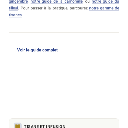
gingembre
,
notre guide de la camomille
, ou
notre guide du
tilleul
. Pour passer à la pratique, parcourez
notre gamme de
tisanes
.
Voir le guide complet
TISANE ET INFUSION