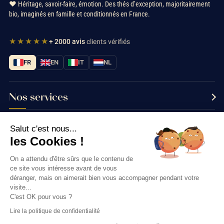
❤️ Héritage, savoir-faire, émotion. Des thés d’exception, majoritairement
bio, imaginés en famille et conditionnés en France.
★★★★★
+ 2000 avis
clients vérifiés
FR
EN
IT
NL
Nos services
Informations
Salut c'est nous...
les Cookies !
Nous contacter
On a attendu d'être sûrs que le contenu de
ce site vous intéresse avant de vous
déranger, mais on aimerait bien vous accompagner pendant votre
visite...
Thés & Traditions © 2026
C'est OK pour vous ?
Lire la politique de confidentialité