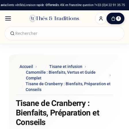
s
clients vérifiés
Livraison rapide -
Offerte
dès 45€ en France
Une question ?
+33 (0)4 22 91 35 75
Thés & Traditions
0
0
produit(s)
-
0,00 €
Mon
panier
Accueil
Tisane et infusion
Camomille : Bienfaits, Vertus et Guide
Complet
Tisane de Cranberry : Bienfaits, Préparation et
Conseils
Tisane de Cranberry :
Bienfaits, Préparation et
Conseils