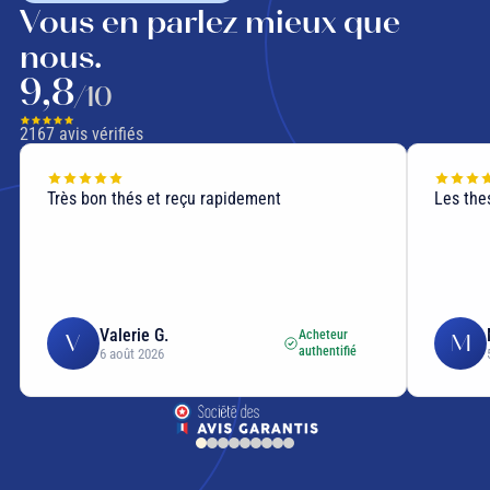
Vous en parlez mieux que
nous.
9,8
/10
2167
avis vérifiés
Très bon thés et reçu rapidement
Les thes
Valerie G.
Acheteur
V
M
authentifié
6 août 2026