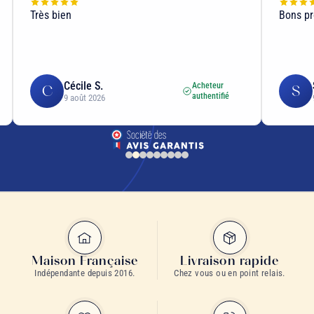
Très bien
Bons pr
Cécile S.
Acheteur
C
S
authentifié
9 août 2026
Maison Française
Livraison rapide
Indépendante depuis 2016.
Chez vous ou en point relais.