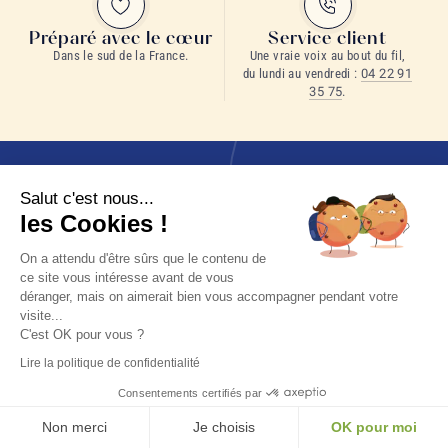
Préparé avec le cœur
Service client
Dans le sud de la France.
Une vraie voix au bout du fil,
du lundi au vendredi :
04 22 91
35 75
.
Salut c'est nous...
les Cookies !
LETTRE DE LA MAISON
Ne perdez pas
On a attendu d'être sûrs que le contenu de
une goutte.
ce site vous intéresse avant de vous
déranger, mais on aimerait bien vous accompagner pendant votre
Partager, transmettre : nos thés, nos conseils, nos envies
visite...
parfois insolites et des attentions rien que pour vous… du plaisir
C'est OK pour vous ?
à infuser.
Lire la politique de confidentialité
Consentements certifiés par
Non merci
Je choisis
OK pour moi
S'ABONNER MAINTENANT