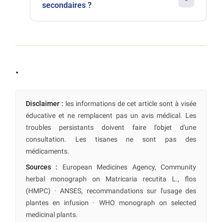
delà, l'effet diurétique peut se faire sentir et il
secondaires ?
partagent l'essentiel des bienfaits, le choix est
vaut mieux espacer les prises.
avant tout une question de palais.
Aux doses habituelles, la camomille est très
bien tolérée. Les rares effets indésirables
concernent les personnes allergiques aux
astéracées et les somnolences légères chez les
.
sujets sensibles. En cas de doute, mieux vaut
consulter un professionnel de santé.
Disclaimer :
les informations de cet article sont à visée
éducative et ne remplacent pas un avis médical. Les
troubles persistants doivent faire l'objet d'une
consultation. Les tisanes ne sont pas des
médicaments.
Sources :
European Medicines Agency, Community
herbal monograph on Matricaria recutita L., flos
(HMPC) · ANSES, recommandations sur l'usage des
plantes en infusion · WHO monograph on selected
medicinal plants.