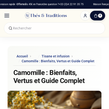
rapide -
Offerte
dès 45€ en France
Une question ?
+33 (0)4 22 91 35 75
Maison française depui
Thés & Traditions
0
0
produit(s)
-
0,00 €
Mon
panier
Accueil
Tisane et infusion
Camomille : Bienfaits, Vertus et Guide Complet
Camomille : Bienfaits,
Vertus et Guide Complet