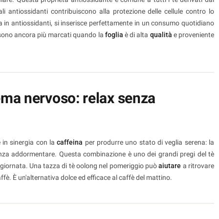
i antiossidanti contribuiscono alla protezione delle cellule contro lo
zza in antiossidanti, si inserisce perfettamente in un consumo quotidiano
i sono ancora più marcati quando la
foglia
è di alta
qualità
e proveniente
tema nervoso: relax senza
 in sinergia con la
caffeina
per produrre uno stato di veglia serena: la
enza addormentare. Questa combinazione è uno dei grandi pregi del tè
a giornata. Una tazza di tè oolong nel pomeriggio può
aiutare
a ritrovare
ffè. È un'alternativa dolce ed efficace al caffè del mattino.