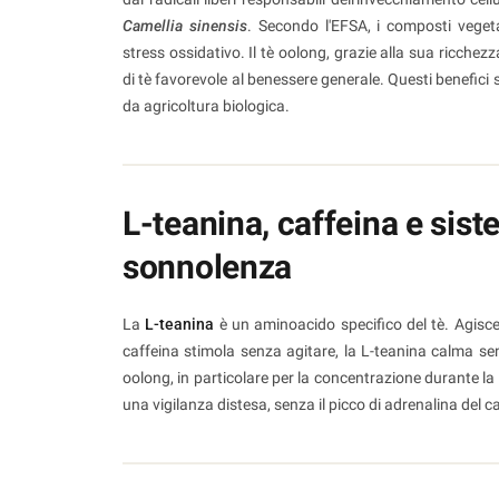
Camellia sinensis
. Secondo l'EFSA, i composti vegetal
stress ossidativo. Il tè oolong, grazie alla sua ricche
di tè favorevole al benessere generale. Questi benefic
da agricoltura biologica.
L-teanina, caffeina e sis
sonnolenza
La
L-teanina
è un aminoacido specifico del tè. Agisce
caffeina stimola senza agitare, la L-teanina calma s
oolong, in particolare per la concentrazione durante l
una vigilanza distesa, senza il picco di adrenalina del ca