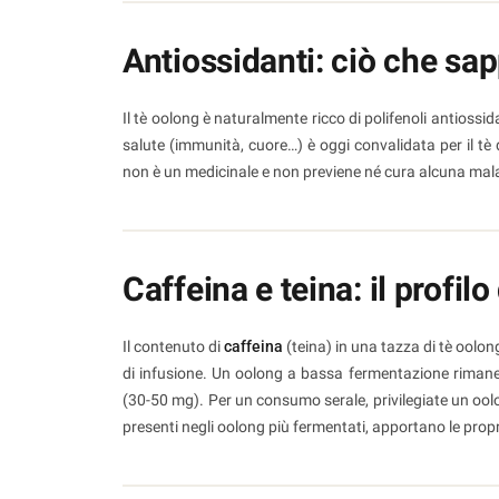
Antiossidanti: ciò che s
Il tè oolong è naturalmente ricco di polifenoli antiossid
salute (immunità, cuore…) è oggi convalidata per il tè da
non è un medicinale e non previene né cura alcuna mala
Caffeina e teina: il profilo
Il contenuto di
caffeina
(teina) in una tazza di tè oolo
di infusione. Un oolong a bassa fermentazione rimane v
(30-50 mg). Per un consumo serale, privilegiate un oo
presenti negli oolong più fermentati, apportano le propr