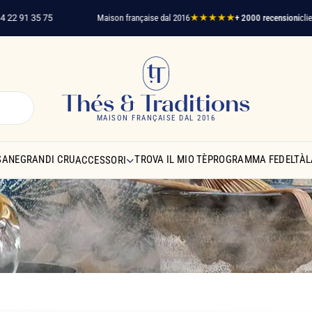
 35 75
Maison française dal 2016
★★★★★
+ 2000 recensioni
clienti verif
Thés & Traditions
MAISON FRANÇAISE DAL 2016
SANE
GRANDI CRU
TROVA IL MIO TÈ
PROGRAMMA FEDELTÀ
L
ACCESSORI