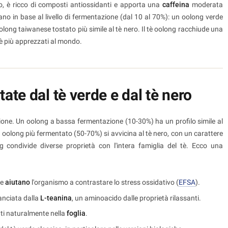
ero, è ricco di composti antiossidanti e apporta una
caffeina
moderata
riano in base al livello di fermentazione (dal 10 al 70%): un oolong verde
oolong taiwanese tostato più simile al tè nero. Il tè oolong racchiude una
tè più apprezzati al mondo.
tate dal tè verde e dal tè nero
azione. Un oolong a bassa fermentazione (10-30%) ha un profilo simile al
olong più fermentato (50-70%) si avvicina al tè nero, con un carattere
g condivide diverse proprietà con l'intera famiglia del tè. Ecco una
he
aiutano
l'organismo a contrastare lo stress ossidativo (
EFSA
).
anciata dalla
L-teanina
, un aminoacido dalle proprietà rilassanti.
ti naturalmente nella
foglia
.