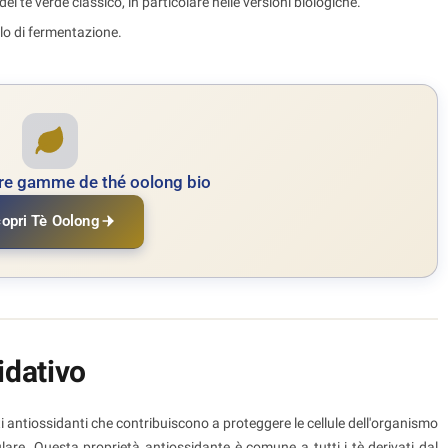
l tè verde classico, in particolare nelle versioni biologiche.
ello di fermentazione.
re gamme de thé oolong bio
opri Tè Oolong
idativo
i antiossidanti che contribuiscono a proteggere le cellule dell'organismo
lulare. Questa proprietà antiossidante è comune a tutti i tè derivati dal