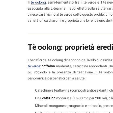
Il
tè oolong
, semi-fermentato tra il tè verde e il tè n
associata alla L-teanina. I suoi effetti sulla salute va
cinese sarà vicino al tè verde sotto questo profilo, un 
varietà unica di aromi e proprietà che lo rende uno dei 
Tè oolong: proprietà eredi
I benefici del tè oolong dipendono dal livello di ossid
tè verde
:
caffeina
moderata, catechine abbondanti. Un o
più rotondo e la presenza di teaflavine. Il tè oolon
panoramica dei benefici per la salute:
Catechine e teaflavine (composti antiossidanti) c
Una
caffeina
moderata (15-30 mg per 200 ml), bil
Minerali: manganese, magnesio e potassio, presen