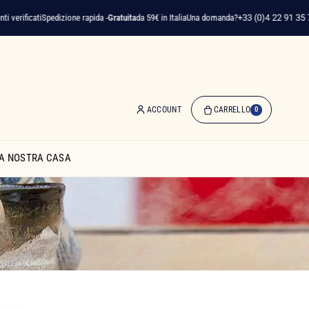
icati
Spedizione rapida -
Gratuita
da 59€ in Italia
Una domanda?
+33 (0)4 22 91 35 75
ACCOUNT
CARRELLO
0
0
Articolo(i)
A NOSTRA CASA
-
0,00 €
Il
Mio
Carrello