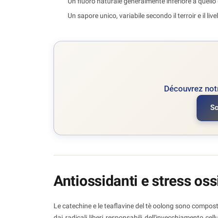
Un fluoro naturale generalmente inferiore a quello de
Un sapore unico, variabile secondo il terroir e il liv
Découvrez not
Sc
Antiossidanti e stress oss
Le catechine e le teaflavine del tè oolong sono compost
dai radicali liberi responsabili dell'invecchiamento cel