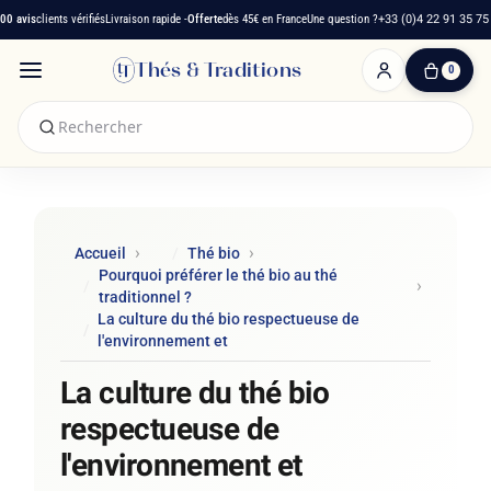
avis
clients vérifiés
Livraison rapide -
Offerte
dès 45€ en France
Une question ?
+33 (0)4 22 91 35 75
Thés & Traditions
0
0
produit(s)
-
0,00 €
Mon
panier
Accueil
Thé bio
Pourquoi préférer le thé bio au thé
traditionnel ?
La culture du thé bio respectueuse de
l'environnement et
La culture du thé bio
respectueuse de
l'environnement et